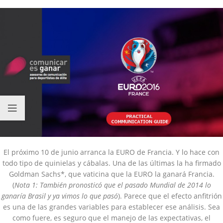
El próximo 10 de junio arranca la EURO de Francia. Y lo hace con
todo tipo de quinielas y cábalas. Una de las últimas la ha firmado
Goldman Sachs*, que vaticina que la EURO la ganará Francia.
(
Nota 1: También pronosticó que el pasado Mundial de 2014 lo
ganaría Brasil y ya vimos lo que pasó
). Parece que el efecto anfitrión
es una de las grandes variables para establecer ese análisis. Sea
como fuere, es seguro que el manejo de las expectativas, el