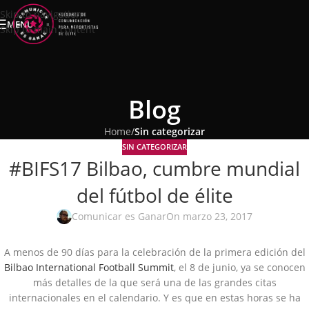
Skip to navigation
MENU
Skip to main content
Blog
Home
/
Sin categorizar
SIN CATEGORIZAR
#BIFS17 Bilbao, cumbre mundial
del fútbol de élite
Comunicar es Ganar
On marzo 23, 2017
A menos de 90 días para la celebración de la primera edición del
Bilbao International Football Summit
, el 8 de junio, ya se conocen
más detalles de la que será una de las grandes citas
internacionales en el calendario. Y es que en estas horas se ha