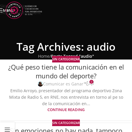
Skip to navigation
MENU
Skip to main content
Tag Archives: audio
Home
/
Posts Tagged "audio"
SIN CATEGORIZAR
¿Qué peso tiene la comunicación en el
mundo del deporte?
0
Comunicar es Ganar
Emilio Arroyo, presentador del programa deportivo Zona
Mixta de Radio 5, en RNE, nos entrevista en torno al pe so
de la comunicación en...
CONTINUE READING
SIN CATEGORIZAR
Sin emociones no hay nada, tampoco