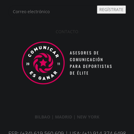
REGÍSTRATE
CONTACTO
BILBAO | MADRID | NEW YORK
ESP: (+34) 619 560 609 | USA: (+1) 914 374 6498