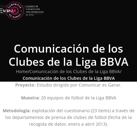
Skip to navigation
MENU
Skip to main content
Comunicación de los
Clubes de la Liga BBVA
Home
/
Comunicación de los Clubes de la Liga BBVA
/
Comunicación de los Clubes de la Liga BBVA
Proyecto
: Estudio dirigido por Comunicar es Ganar.
Muestra:
20 equipos de fútbol de la Liga BBVA
Metodología:
explotación del cuestionario (23 items) a través de
los departamentos de prensa de clubes de fútbol (fecha de la
recogida de datos: enero a abril 2013).