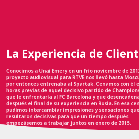
La Experiencia de Clien
Conocimos a Unai Emery en un frío noviembre de 201
proyecto audiovisual para RTVE nos llevó hasta Mosc
por entonces entrenaba al Spartak. Cenamos con él e
horas previas de aquel decisivo partido de Champio
que le enfrentaría al FC Barcelona y que desencaden
después el final de su experiencia en Rusia. En esa ce
pudimos intercambiar impresiones y sensaciones qu
resultaron decisivas para que un tiempo después
empezásemos a trabajar juntos en enero de 2015.
En ese momento dio comienzo una metodología pione