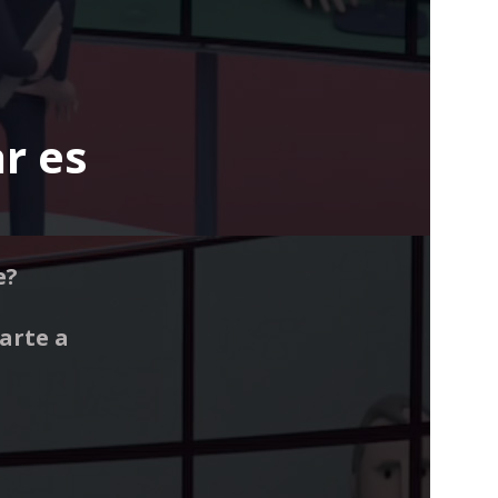
r es
e?
arte a