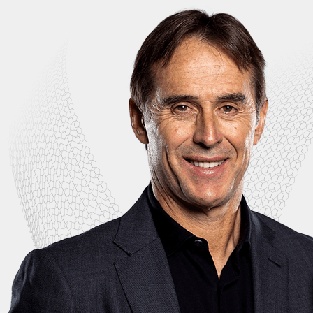
fútbol de élite: Unai Emery se convertía en el primer
entrenador que desarrollaba su propia Oficina de
Comunicación. Más de 3 años y medios entregados a 
proyecto que le y nos ha llevado conjuntamente a g
clubes como el Sevilla FC y el PSG, y la consecución de
nacionales e internacionales. Retos, logros y experie
ahora ponemos a tu disposición.