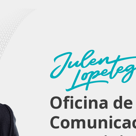
un
randes
 9 títulos
ncias que
Oficina de
Comunicac