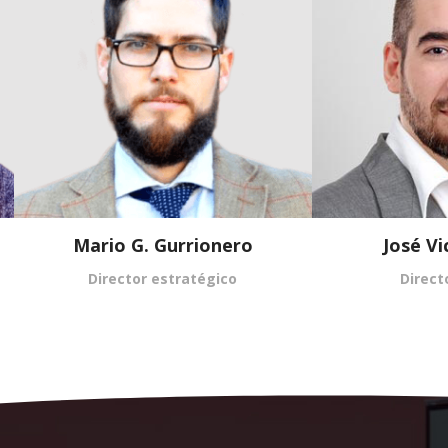
Mario G. Gurrionero
José Vi
Director estratégico
Direct