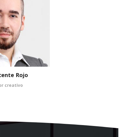
cente Rojo
or creativo