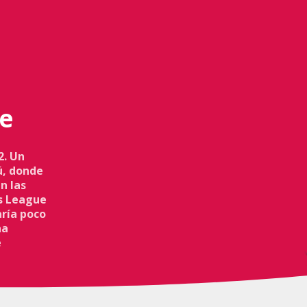
te
2. Un
ú, donde
n las
ns League
aría poco
na
e
ra en el